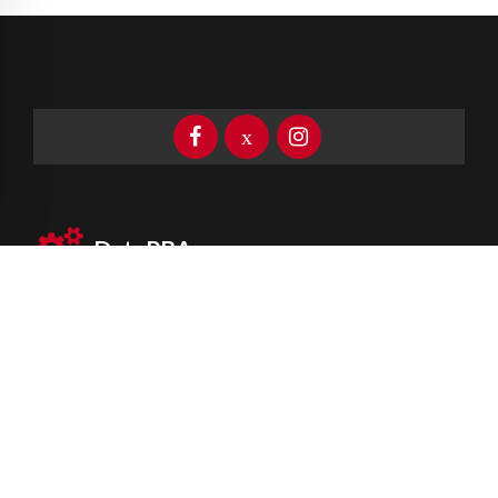
DataPBA
Provincia de
Buenos Aires
Información clave las 24 horas
Newsletter