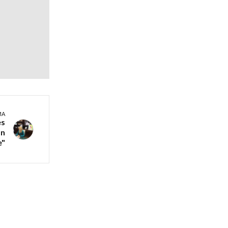
MA
es
ón
e"