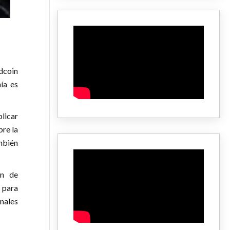
dcoin
ía es
plicar
bre la
mbién
ón de
 para
nales