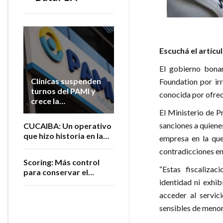
Escuchá el artícu
El gobierno bona
Clínicas suspenden
Foundation por ir
turnos del PAMI y
conocida por ofrece
crece la
preocupación por la
El Ministerio de P
atención de
sanciones a quiene
CUCAIBA: Un operativo
jubilados
que hizo historia en la
empresa en la que
salud argentina
contradicciones en
Scoring: Más control
“Estas fiscaliza
para conservar el
registro
identidad ni exhi
acceder al servic
sensibles de menor