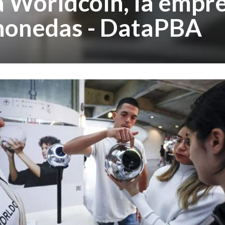
a Worldcoin, la empre
monedas - DataPBA