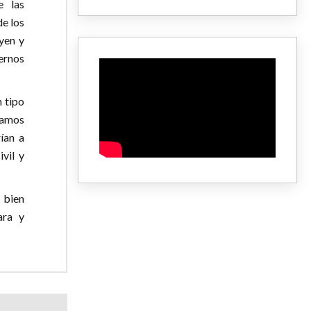
e las
de los
yen y
ernos
n tipo
clamos
ían a
ivil y
 bien
ara y