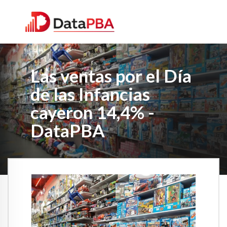
Las ventas por el Día
de las Infancias
cayeron 14,4% -
DataPBA