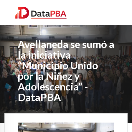
Avellaneda se sumó a
la iniciativa
“Municipio Unido
por la Niñez y
Adolescencia” -
DataPBA