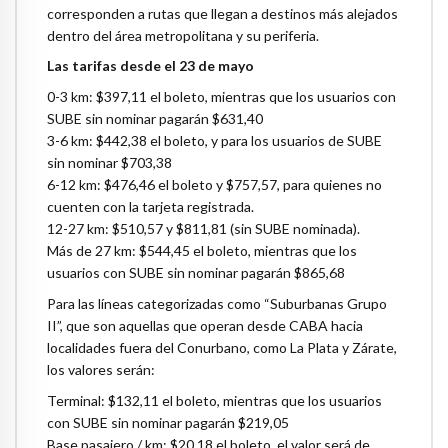
corresponden a rutas que llegan a destinos más alejados
dentro del área metropolitana y su periferia.
Las tarifas desde el 23 de mayo
0-3 km: $397,11 el boleto, mientras que los usuarios con
SUBE sin nominar pagarán $631,40
3-6 km: $442,38 el boleto, y para los usuarios de SUBE
sin nominar $703,38
6-12 km: $476,46 el boleto y $757,57, para quienes no
cuenten con la tarjeta registrada.
12-27 km: $510,57 y $811,81 (sin SUBE nominada).
Más de 27 km: $544,45 el boleto, mientras que los
usuarios con SUBE sin nominar pagarán $865,68
Para las líneas categorizadas como “Suburbanas Grupo
II”, que son aquellas que operan desde CABA hacia
localidades fuera del Conurbano, como La Plata y Zárate,
los valores serán:
Terminal: $132,11 el boleto, mientras que los usuarios
con SUBE sin nominar pagarán $219,05
Base pasajero / km: $20,18 el boleto, el valor será de