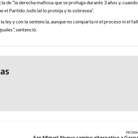
ncia de “la derecha mafiosa que se profuga durante 3 años y, cuando
e el Partido Judicial lo proteja y lo sobresea”.
la ley y con la sentencia, aunque no comparta ni el proceso ni el fall
uales”, sentenció.
ias
PRÓXI
San Miguel: Nuevo camino alternativo a Gasp