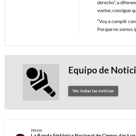
derecho”, a difere
vuelve, consigue qu
“Voy a cumplir con 
Porque no somos ig
Equipo de Notic
Ver todas las noticias
PREVIA
La Banda Sinfónica Nacional de Ciegos dará un