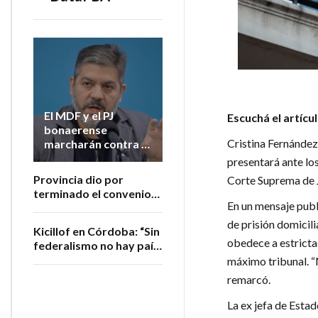
El MDF y el PJ
Escuchá el artícu
bonaerense
Cristina Fernández
marcharán contra la
extranjerización de
presentará ante lo
tierras
Provincia dio por
Corte Suprema de J
terminado el convenio
En un mensaje publi
con Nación para
administrar los
de prisión domicili
Kicillof en Córdoba: “Sin
subsidios al transporte
obedece a estricta
federalismo no hay país,
no hay soberanía y no
máximo tribunal. “
hay trabajo”
remarcó.
La ex jefa de Esta