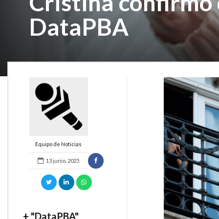
Cristina confirmó 
DataPBA
Equipo de Noticias
13 junio, 2025
+ "DataPBA"