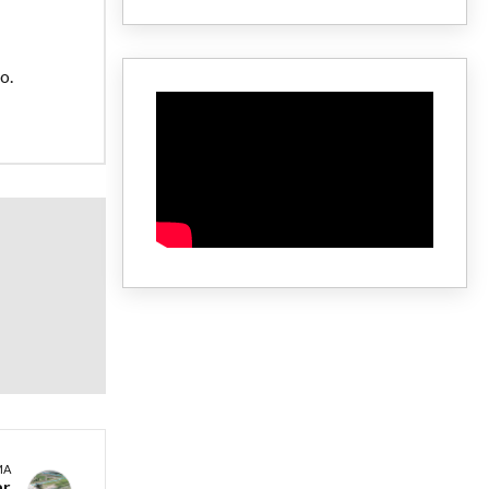
o.
MA
ar