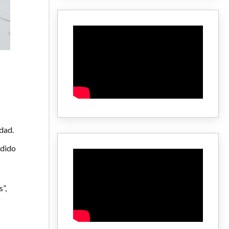
dad.
edido
”,