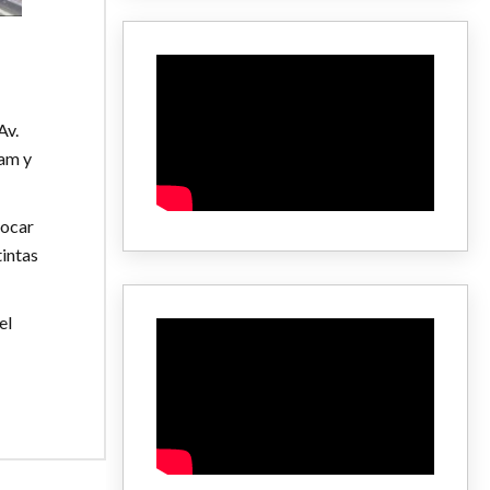
Av.
ham y
bocar
tintas
el