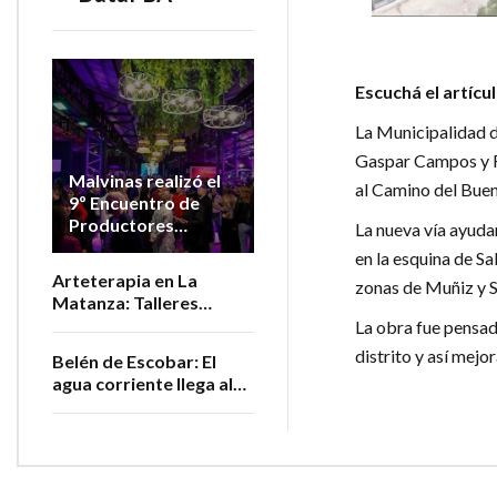
Escuchá el artícu
La Municipalidad de
Gaspar Campos y Rí
Malvinas realizó el
al Camino del Buen
9º Encuentro de
Productores
La nueva vía ayud
Vitivinícolas de la
en la esquina de Sa
Provincia
Arteterapia en La
zonas de Muñiz y 
Matanza: Talleres
gratuitos para personas
La obra fue pensada
adultas mayores
distrito y así mejor
Belén de Escobar: El
agua corriente llega al
barrio San Luis