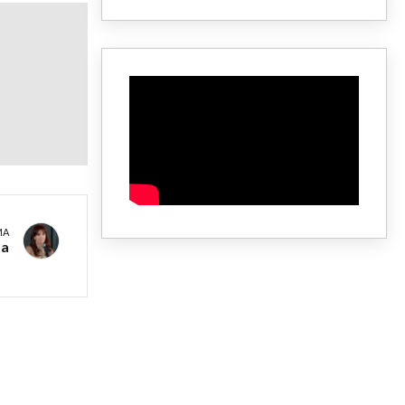
MA
na