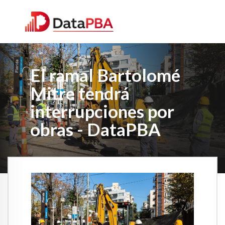
El ramal Bartolomé
Mitre tendrá
interrupciones por
obras - DataPBA