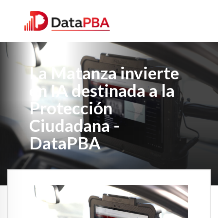
La Matanza invierte
en IA destinada a la
Protección
Ciudadana -
DataPBA