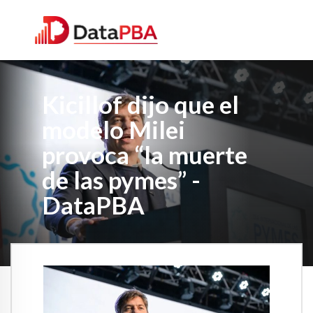
Kicillof dijo que el
modelo Milei
provoca “la muerte
de las pymes” -
DataPBA