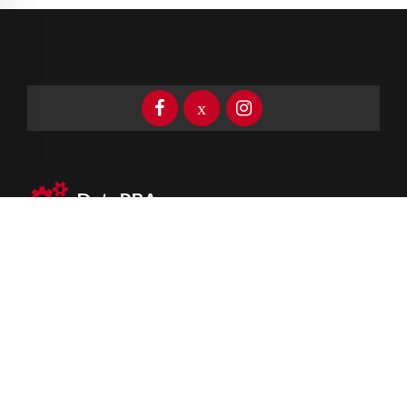
DataPBA
Provincia de
Buenos Aires
Información clave las 24 horas
Newsletter