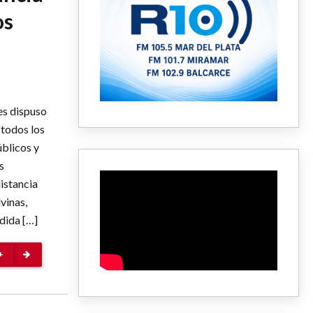
os
es dispuso
 todos los
blicos y
s
distancia
vinas,
dida […]
+