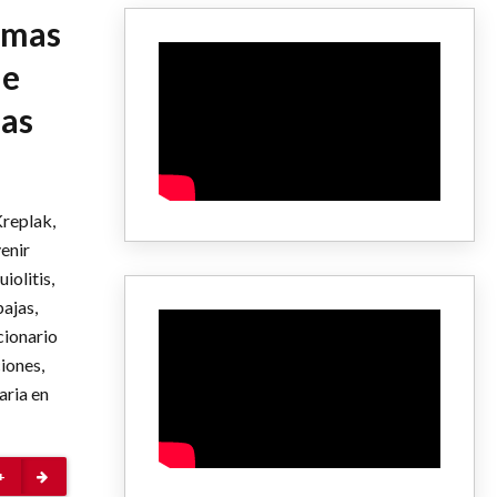
amas
de
das
Kreplak,
enir
iolitis,
ajas,
cionario
iones,
aria en
+