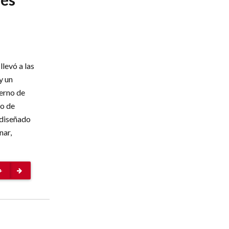
levó a las
y un
ierno de
ro de
 diseñado
nar,
+