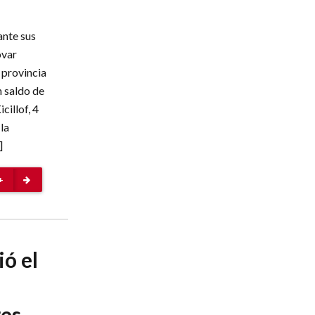
ante sus
ovar
 provincia
n saldo de
cillof, 4
la
]
+
ó el
es