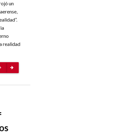
rojó un
aerense,
ealidad”.
ia
erno
a realidad
+
f
os