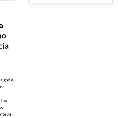
a
mo
cia
esignó a
 de
s
 fue
o,
nte del