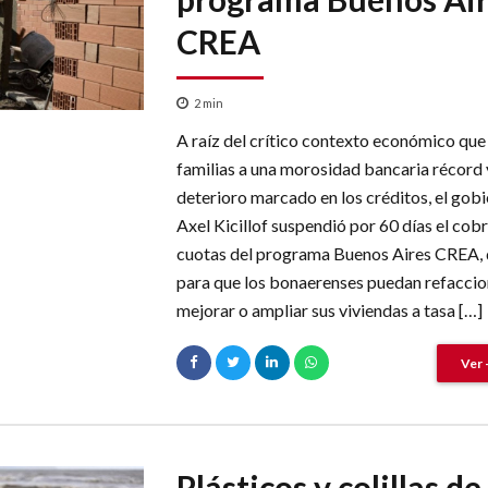
CREA
2
min
A raíz del crítico contexto económico que l
familias a una morosidad bancaria récord 
deterioro marcado en los créditos, el gob
Axel Kicillof suspendió por 60 días el cob
cuotas del programa Buenos Aires CREA,
para que los bonaerenses puedan refaccio
mejorar o ampliar sus viviendas a tasa […]
Ver 
Plásticos y colillas de