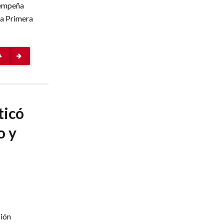
sempeña
la Primera
+
ticó
o y
ción