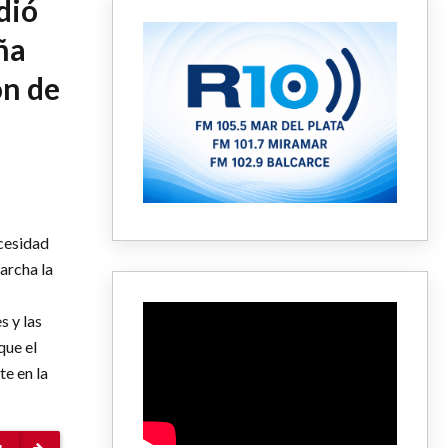
dió
ña
ón de
cesidad
archa la
s y las
que el
e en la
+