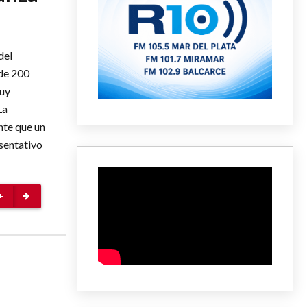
del
de 200
muy
La
nte que un
sentativo
+