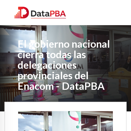
El gobierno nacional
cierra todas las
delegaciones
provinciales del
Enacom - DataPBA