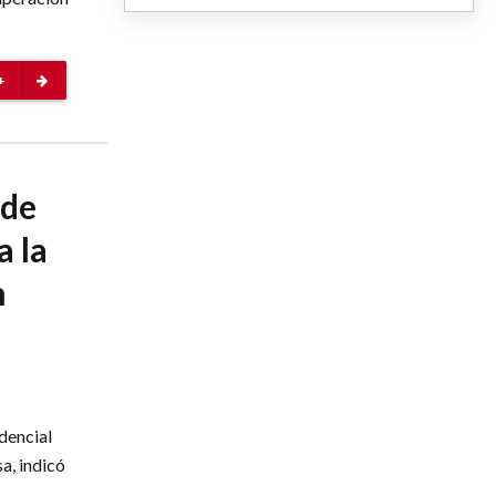
+
 de
a la
n
dencial
a, indicó