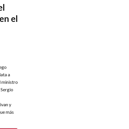
el
en el
iego
data a
l ministro
 Sergio
ivan y
 que más