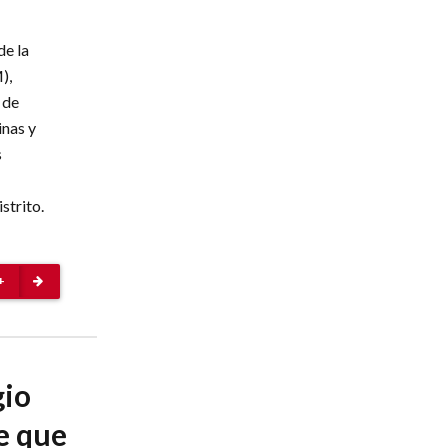
de la
),
 de
inas y
s
strito.
+
gio
e que