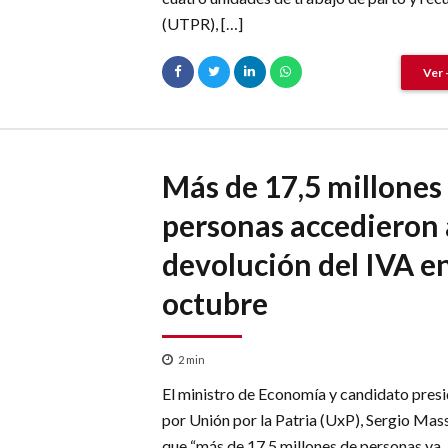
(UTPR), […]
Ver 
Más de 17,5 millones
personas accedieron 
devolución del IVA e
octubre
2
min
El ministro de Economía y candidato presi
por Unión por la Patria (UxP), Sergio Mass
que “más de 17,5 millones de personas ya