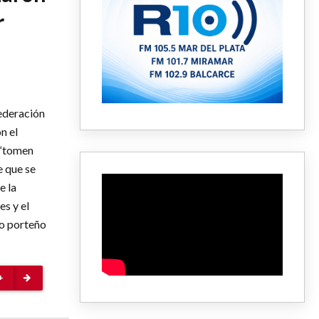
r
ederación
n el
 “tomen
e que se
e la
es y el
io porteño
+