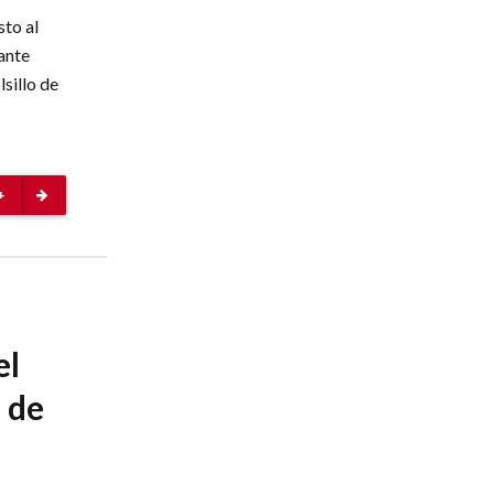
sto al
ante
sillo de
+
el
a de