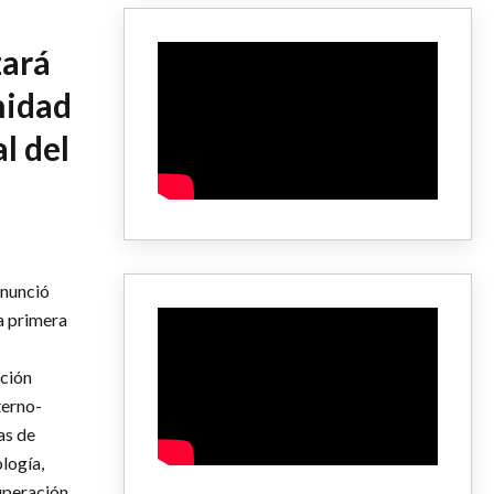
zará
nidad
l del
anunció
a primera
ación
terno-
as de
logía,
uperación