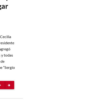
gar
Cecilia
residente
 agregó
 y todas
 de
ue “Sergio
+